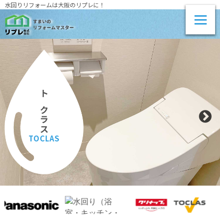
水回りリフォームは大阪のリプレに！
トクラス
TOCLAS
メー
別