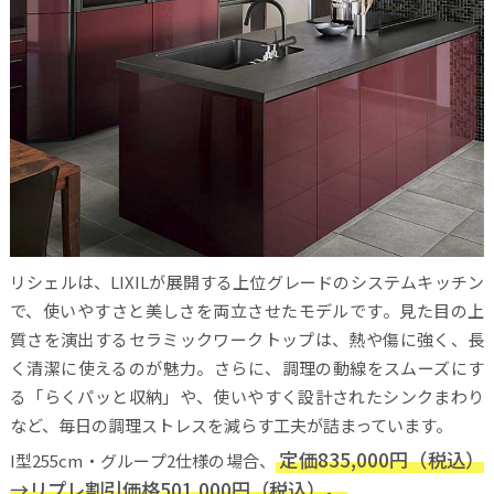
リシェルは、LIXILが展開する上位グレードのシステムキッチン
で、使いやすさと美しさを両立させたモデルです。見た目の上
質さを演出するセラミックワークトップは、熱や傷に強く、長
く清潔に使えるのが魅力。さらに、調理の動線をスムーズにす
る「らくパッと収納」や、使いやすく設計されたシンクまわり
など、毎日の調理ストレスを減らす工夫が詰まっています。
定価835,000円（税込）
I型255cm・グループ2仕様の場合、
→リプレ割引価格501,000円（税込）。