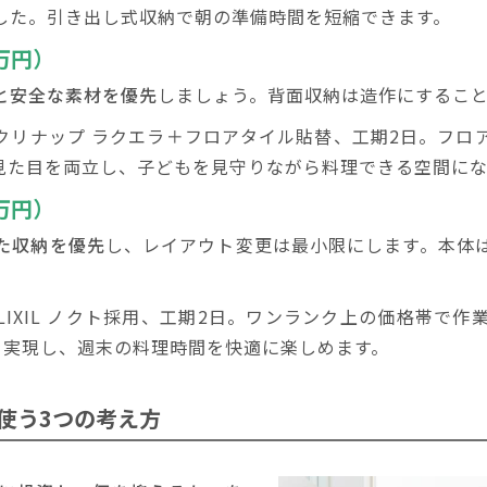
した。引き出し式収納で朝の準備時間を短縮できます。
万円）
と安全な素材を優先
しましょう。背面収納は造作にするこ
クリナップ ラクエラ＋フロアタイル貼替、工期2日。フロ
見た目を両立し、子どもを見守りながら料理できる空間に
万円）
た収納を優先
し、レイアウト変更は最小限にします。本体
LIXIL ノクト採用、工期2日。ワンランク上の価格帯で
を実現し、週末の料理時間を快適に楽しめます。
使う3つの考え方