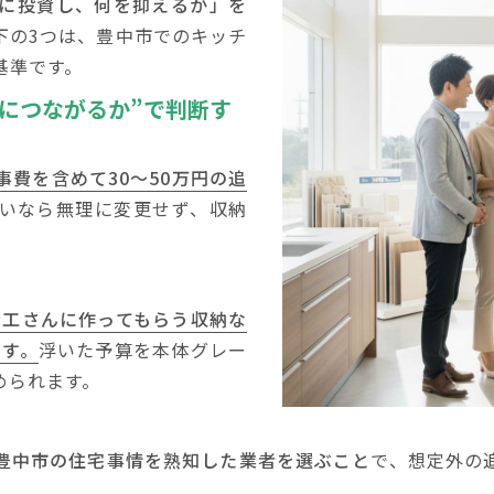
に投資し、何を抑えるか」を
下の3つは、豊中市でのキッチ
基準です。
につながるか”で判断す
事費を含めて30～50万円の追
いなら無理に変更せず、収納
大工さんに作ってもらう収納な
ます。
浮いた予算を本体グレー
められます。
豊中市の住宅事情を熟知した業者を選ぶこと
で、想定外の