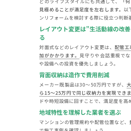
どのライフスタイルにも共通して、
「何
見極めることが満足度を左右します。
以
ンリフォームを検討する際に役立つ判断
レイアウト変更は”生活動線の改善
る
対面式などのレイアウト変更は、
配管工
加がかかります。
見守りや会話重視でな
や設備への投資を優先しましょう。
背面収納は造作で費用削減
メーカー既製品は30〜50万円ですが、
ら15〜25万円で同じ収納力を実現でき
ドや時短設備に回すことで、満足度を高
地域特性を理解した業者を選ぶ
マンションの管理規約や配管位置など、
で施工事例を確認しましょう。