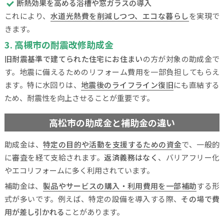
断熱効果を高める浴槽や窓ガラスの導入
これにより、
水道光熱費を削減しつつ、エコな暮らし
を実現で
きます。
3. 高槻市の耐震改修助成金
旧耐震基準で建てられた住宅にお住まい
の方が対象の助成金で
す。地震に備えるためのリフォーム費用を一部負担してもらえ
ます。特に水回りは、
地震後のライフライン復旧
にも直結する
ため、耐震性を向上させることが重要です。
高松市の助成金と補助金の違い
助成金は、
特定の目的や活動を支援するための資金
で、一般的
に審査を経て支給されます。
返済義務はなく
、バリアフリー化
やエコリフォームに多く利用されています。
補助金は、
製品やサービスの購入・利用費用を一部補助
する形
式が多いです。例えば、特定の設備を導入する際、
その場で費
用が差し引かれる
ことがあります。