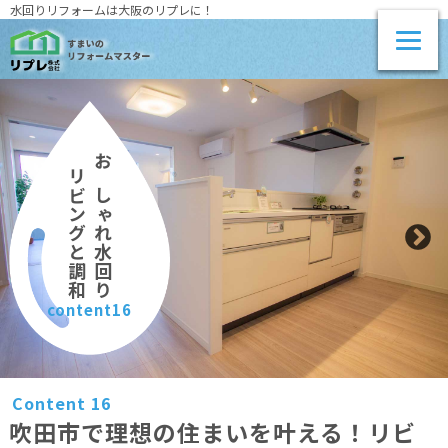
水回りリフォームは大阪のリプレに！
リビングと調和
おしゃれ水回り
content16
Content 16
吹田市で理想の住まいを叶える！リビ