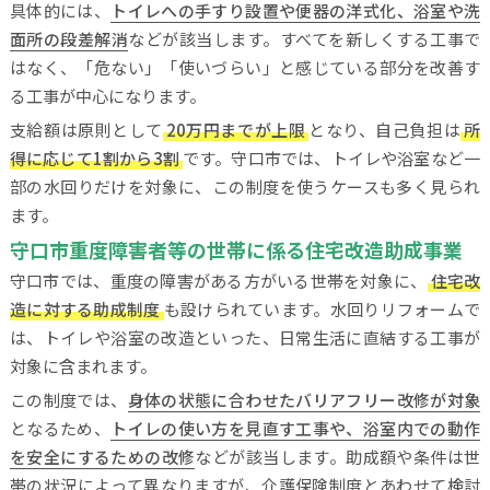
具体的には、
トイレへの手すり設置や便器の洋式化、浴室や洗
面所の段差解消
などが該当します。すべてを新しくする工事で
はなく、「危ない」「使いづらい」と感じている部分を改善す
る工事が中心になります。
支給額は原則として
20万円までが上限
となり、自己負担は
所
得に応じて1割から3割
です。守口市では、トイレや浴室など一
部の水回りだけを対象に、この制度を使うケースも多く見られ
ます。
守口市重度障害者等の世帯に係る住宅改造助成事業
守口市では、重度の障害がある方がいる世帯を対象に、
住宅改
造に対する助成制度
も設けられています。水回りリフォームで
は、トイレや浴室の改造といった、日常生活に直結する工事が
対象に含まれます。
この制度では、
身体の状態に合わせたバリアフリー改修が対象
となるため、
トイレの使い方を見直す工事や、浴室内での動作
を安全にするための改修
などが該当します。助成額や条件は世
帯の状況によって異なりますが、介護保険制度とあわせて検討