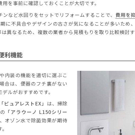
費用を事前に確認しておくことが大切です。
チンなど水回りをセットでリフォームすることで、
費用を
時期に不具合やデザインの古さが気になることが多いため
率は異なるため、複数の業者から見積もりを取り比較検討す
便利機能
や内装の機能を適切に選ぶこ
場合は、便器のフチ裏がない
モデルがおすすめです。
「ピュアレストEX」
は、掃除
cの
「アラウーノ L150シリー
、オゾン水で除菌効果が期待
す。