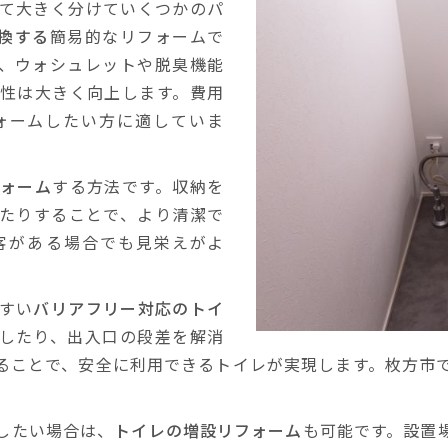
て大きく分けていくつかのパ
換する
簡易的なリフォームで
、ウォシュレットや脱臭機能
性は大きく向上します。費用
ォームしたい方に適していま
ォーム
する方法です。収納を
たりすることで、より清潔で
客がある場合でも見栄えがよ
すい
バリアフリー対応のトイ
したり、出入口の段差を解消
ることで、安全に利用できるトイレが実現します。枚方市
したい場合は、
トイレの増設リフォーム
も可能です。設置