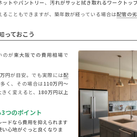
ネット
や
パントリー
、
汚れがサッと拭き取れるワークトッ
えることもできますが、築年数が経っている場合は
配管の
知っておこう
いのが
東大阪での費用相場
で
5万円
が目安。でも実際には
配
が多く、その場合は
110万円～
大きく変えると、
180万円以上
る3つのポイント
レードなら費用を抑えられます
使い心地
がぐっと良くなりま