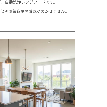
プ
、
自動洗浄レンジフード
です。
劣化
や
電気容量の確認
が欠かせません。