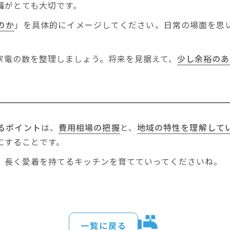
備
がとても大切です。
のか
」を具体的にイメージしてください。日常の場面を思
家電の数を整理しましょう。将来を見据えて、
少し余裕のあ
るポイント
は、
費用相場の把握
と、
地域の特性を理解して
にすることです。
、長く愛着を持てるキッチンを育てていってくださいね。
一覧に戻る