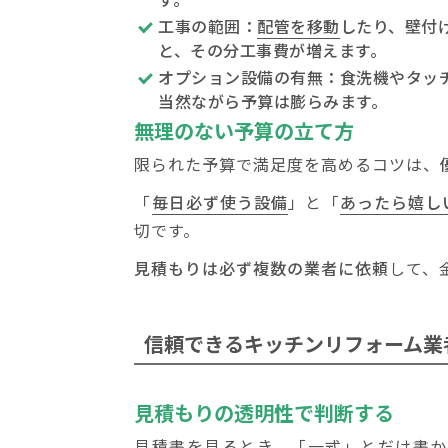
工事の範囲：
配管を移動
したり、
壁付
と、その分工事費が増えます。
オプション設備の有無：
食洗機
や
タッ
当然ながら予算は膨らみます。
無理のない予算の立て方
限られた予算で満足度を高めるコツは、
「
毎日必ず使う設備
」と「
あったら嬉し
切です。
見積もりは必ず複数の業者に依頼
して、
信頼できるキッチンリフォーム業
見積もりの透明性で判断する
見積書を見るとき、「一式」とだけ書か