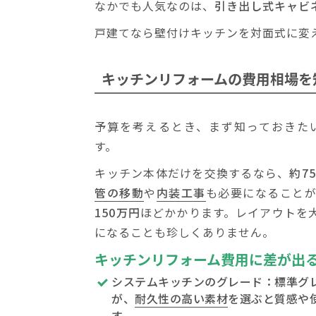
なかでも人気なのは、
引き出し式キャビ
戸建てなら壁付けキッチンを対面式に変
キッチンリフォームの
費用相場を
予算を考えるとき、まず知っておきた
す。
キッチン本体だけを交換するなら、
約7
管の移動
や
内装工事
も必要になること
150万円
ほどかかります。レイアウトを
になることも珍しくありません。
キッチンリフォーム費用に差が出
システムキッチンのグレード：標準グ
が、
耐久性の高い素材
を選ぶと
質感や
す。