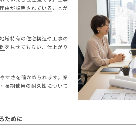
理由が説明されている
ことが
地域特有の住宅構造や工事の
例
を見せてもらい、仕上がり
う
やすさ
を確かめられます。業
・長期使用の耐久性
について
るために