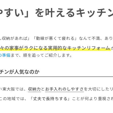
やすい」を叶えるキッチ
し収納があれば」「動線が悪くて疲れる」なんて不満、あ
々の家事がラクになる実用的なキッチンリフォーム
の準備
まで、順を追ってご紹介します。
チンが人気なのか
い東大阪では、
収納力
と
お手入れのしやすさ
を大切にした
この地域では、「
丈夫で長持ちする
」ことが何より重視さ