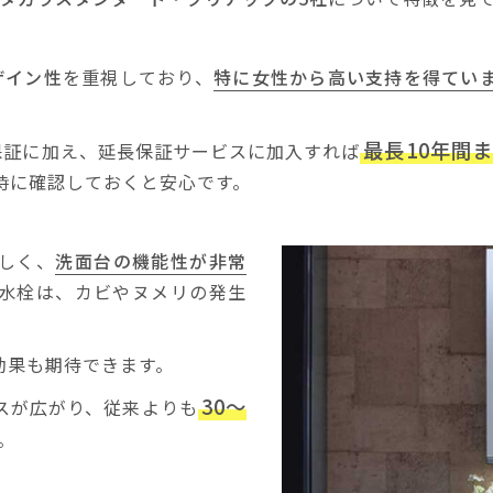
ザイン性
を重視しており、
特に女性から高い支持を得てい
最長10年間
保証に加え、延長保証サービスに加入すれば
時に確認しておくと安心です。
らしく、
洗面台の機能性が非常
水栓は、カビやヌメリの発生
効果も期待できます。
30〜
スが広がり、従来よりも
。