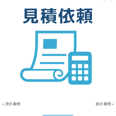
« 次の事例
前の事例 »